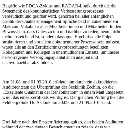
Begriffe wie PDCA-Zyklus und RADAR-Logik, durch die die
Systematik des kontinuierlichen Verbesserungsprozesses
verdeutlicht und greifbar wird, gehörten bei aller anfänglichen
Exotik der Qualitätsmanagement-Sprache bald in zunehmendem
Maß zum Vokabular aller Mitarbeiterinnen und Mitarbeiter. In dem
Bewusstsein, dass Gutes zu tun und darüber zu reden, heute nicht
mehr ausreichend ist, sondern dass gute Ergebnisse die Folge
strukturierter und vor allem dokumentierter Prozesse sein müssen,
waren alle an den Zertifizierungsvorbereitungen beteiligten
Kolleginnen und Kollegen in unermüdlichem Einsatz, um unsere
hervorragende Versorgungsqualität auch adäquat und
nachvollziehbar abzubilden.
Am 31.08. und 01.09.2010 erfolgte nun durch ein akkreditiertes
Auditorenteam die Überprüfung der Seeklinik Zechlin, ob die
„Exzellente Qualität in der Rehabilitation“ in einem Maß umgesetzt
wird, das eines Zertifikats würdig ist. Der gleichen Prüfung hielt die
Feldbergklinik Dr. Asdonk am 20.09. und 21.09.2010 stand.
Drei Jahre nach der Erstzertifizierung galt es, den beiden Auditoren
während der zweitägigen Besuch erneut zu zeigen, dass wir