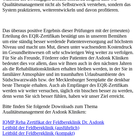
Qualitätsmanagement nicht als Selbstzweck verstehen, sondern das
System praktizieren, weiterentwickeln und davon profitieren.
Das überaus positive Ergebnis dieser Prüfungen mit der (erneuten)
Erteilung des EQR-Zertifikats bestätigt uns in unserem Bemühen
um eine ständig besser werdende Patientenversorgung auf höchstem
Niveau und macht uns Mut, diesen unter wachsendem Kostendruck
im Gesundheitswesen oft sehr schwierigen Weg weiter zu verfolgen.
Für Sie als Freunde, Förderer oder Patienten der Asdonk Kliniken
bedeutet dies vor allem, dass wir Ihnen auch in den nächsten Jahren
als die Rehabilitationskliniken erhalten bleiben werden, in der Sie in
familiärer Atmosphäre und im traumhaften Urlaubsambiente des
Südschwarzwalds bzw. der Mecklenburger Seenplatte die denkbar
beste Therapie erhalten. Auch als Empfänger des EQR-Zertifikats
werden wir weiter versuchen, täglich ein bisschen besser zu werden,
denn wenn Sie sich besser fühlen, haben wir unser Ziel erreicht.
Bitte finden Sie folgende Downloads zum Thema
Aualitätsmanagement der Asdonk Kliniken:
IQMP Reha Zertifikat der Feldbergklinik Dr. Asdonk
Leitbild der Feldbergklinik (ausführlich)
Leitbild der Feldbergklinik (kompakt)