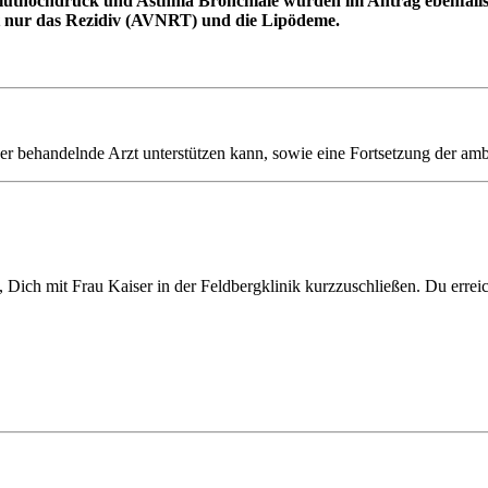
luthochdruck und Asthma Bronchiale wurden im Antrag ebenfalls 
zt nur das Rezidiv (AVNRT) und die Lipödeme.
er behandelnde Arzt unterstützen kann, sowie eine Fortsetzung der amb
n, Dich mit Frau Kaiser in der Feldbergklinik kurzzuschließen. Du errei