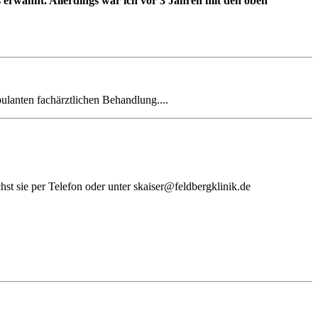
erwähnt. Allerdings war ich vor 3 Jahren mit den oben
ulanten fachärztlichen Behandlung....
chst sie per Telefon oder unter skaiser@feldbergklinik.de