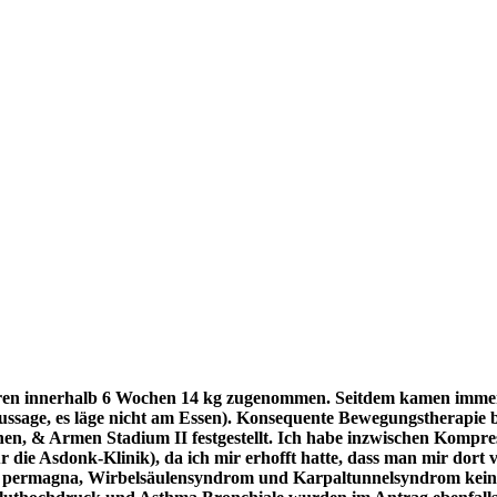
hren innerhalb 6 Wochen 14 kg zugenommen. Seitdem kamen immer 
ssage, es läge nicht am Essen). Konsequente Bewegungstherapie b
nen, & Armen Stadium II festgestellt. Ich habe inzwischen Kom
r die Asdonk-Klinik), da ich mir erhofft hatte, dass man mir dort
s permagna, Wirbelsäulensyndrom und Karpaltunnelsyndrom kein