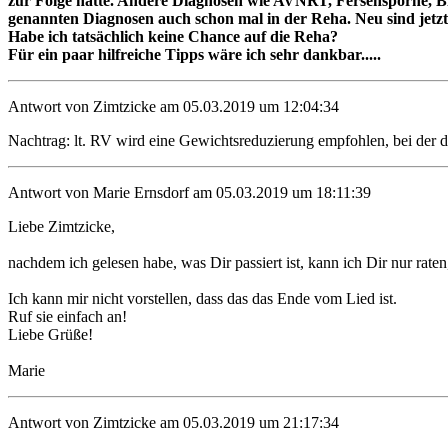
zur Folge hätte. Andere Diagnosen wie AVNRT, Fersensporne, B
genannten Diagnosen auch schon mal in der Reha. Neu sind jet
Habe ich tatsächlich keine Chance auf die Reha?
Für ein paar hilfreiche Tipps wäre ich sehr dankbar.....
Antwort von Zimtzicke am 05.03.2019 um 12:04:34
Nachtrag: lt. RV wird eine Gewichtsreduzierung empfohlen, bei der d
Antwort von Marie Ernsdorf am 05.03.2019 um 18:11:39
Liebe Zimtzicke,
nachdem ich gelesen habe, was Dir passiert ist, kann ich Dir nur rate
Ich kann mir nicht vorstellen, dass das das Ende vom Lied ist.
Ruf sie einfach an!
Liebe Grüße!
Marie
Antwort von Zimtzicke am 05.03.2019 um 21:17:34