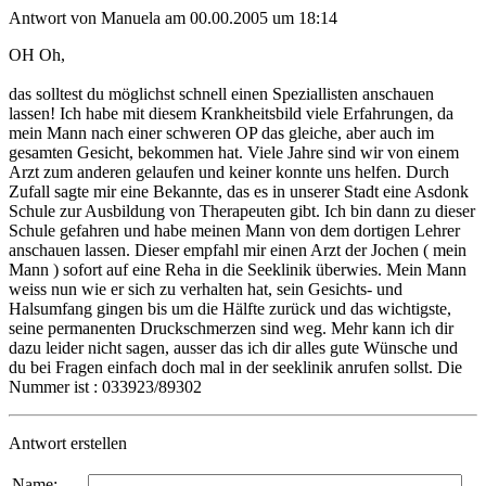
Antwort von Manuela am 00.00.2005 um 18:14
OH Oh,
das solltest du möglichst schnell einen Speziallisten anschauen
lassen! Ich habe mit diesem Krankheitsbild viele Erfahrungen, da
mein Mann nach einer schweren OP das gleiche, aber auch im
gesamten Gesicht, bekommen hat. Viele Jahre sind wir von einem
Arzt zum anderen gelaufen und keiner konnte uns helfen. Durch
Zufall sagte mir eine Bekannte, das es in unserer Stadt eine Asdonk
Schule zur Ausbildung von Therapeuten gibt. Ich bin dann zu dieser
Schule gefahren und habe meinen Mann von dem dortigen Lehrer
anschauen lassen. Dieser empfahl mir einen Arzt der Jochen ( mein
Mann ) sofort auf eine Reha in die Seeklinik überwies. Mein Mann
weiss nun wie er sich zu verhalten hat, sein Gesichts- und
Halsumfang gingen bis um die Hälfte zurück und das wichtigste,
seine permanenten Druckschmerzen sind weg. Mehr kann ich dir
dazu leider nicht sagen, ausser das ich dir alles gute Wünsche und
du bei Fragen einfach doch mal in der seeklinik anrufen sollst. Die
Nummer ist : 033923/89302
Antwort erstellen
Name: