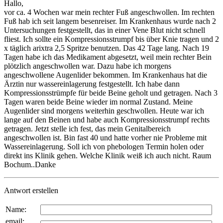
Hallo,
vor ca. 4 Wochen war mein rechter Fuß angeschwollen. Im rechten
Fuß hab ich seit langem besenreiser. Im Krankenhaus wurde nach 2
Untersuchungen festgestellt, das in einer Vene Blut nicht schnell
fliest. Ich sollte ein Kompressionsstrumpf bis über Knie tragen und 2
x täglich arixtra 2,5 Spritze benutzen. Das 42 Tage lang. Nach 19
Tagen habe ich das Medikament abgesetzt, weil mein rechter Bein
plötzlich angeschwollen war. Dazu habe ich morgens
angeschwollene Augenlider bekommen. Im Krankenhaus hat die
Ärztin nur wassereinlagerung festgestellt. Ich habe dann
Kompressionsstrümpfe für beide Beine geholt und getragen. Nach 3
Tagen waren beide Beine wieder im normal Zustand. Meine
Augenlider sind morgens weiterhin geschwollen. Heute war ich
lange auf den Beinen und habe auch Kompressionsstrumpf rechts
getragen. Jetzt stelle ich fest, das mein Genitalbereich
angeschwollen ist. Bin fast 40 und hatte vorher nie Probleme mit
Wassereinlagerung. Soll ich von phebologen Termin holen oder
direkt ins Klinik gehen. Welche Klinik weiß ich auch nicht. Raum
Bochum..Danke
Antwort erstellen
Name:
email: