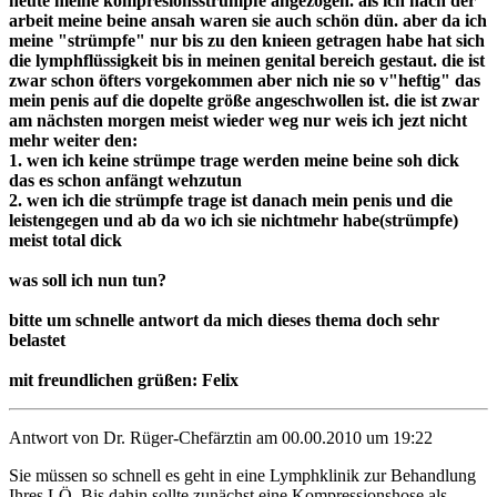
heute meine kompresionsstrümpfe angezogen. als ich nach der
arbeit meine beine ansah waren sie auch schön dün. aber da ich
meine "strümpfe" nur bis zu den knieen getragen habe hat sich
die lymphflüssigkeit bis in meinen genital bereich gestaut. die ist
zwar schon öfters vorgekommen aber nich nie so v"heftig" das
mein penis auf die dopelte größe angeschwollen ist. die ist zwar
am nächsten morgen meist wieder weg nur weis ich jezt nicht
mehr weiter den:
1. wen ich keine strümpe trage werden meine beine soh dick
das es schon anfängt wehzutun
2. wen ich die strümpfe trage ist danach mein penis und die
leistengegen und ab da wo ich sie nichtmehr habe(strümpfe)
meist total dick
was soll ich nun tun?
bitte um schnelle antwort da mich dieses thema doch sehr
belastet
mit freundlichen grüßen: Felix
Antwort von Dr. Rüger-Chefärztin am 00.00.2010 um 19:22
Sie müssen so schnell es geht in eine Lymphklinik zur Behandlung
Ihres LÖ. Bis dahin sollte zunächst eine Kompressionshose als