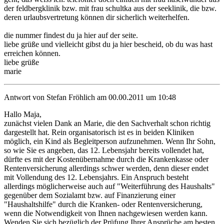
der feldbergklinik bzw. mit frau schultka aus der seeklinik, die bzw.
deren urlaubsvertretung können dir sicherlich weiterhelfen.
die nummer findest du ja hier auf der seite.
liebe grüße und vielleicht gibst du ja hier bescheid, ob du was hast
erreichen können.
liebe grüße
marie
Antwort von Stefan Fröhlich am 00.00.2011 um 10:48
Hallo Maja,
zunächst vielen Dank an Marie, die den Sachverhalt schon richtig
dargestellt hat. Rein organisatorisch ist es in beiden Kliniken
möglich, ein Kind als Begleitperson aufzunehmen. Wenn Ihr Sohn,
so wie Sie es angeben, das 12. Lebensjahr bereits vollendet hat,
dürfte es mit der Kostenübernahme durch die Krankenkasse oder
Rentenversicherung allerdings schwer werden, denn dieser endet
mit Vollendung des 12. Lebensjahrs. Ein Anspruch besteht
allerdings möglicherweise auch auf "Weiterführung des Haushalts"
gegenüber dem Sozialamt bzw. auf Finanzierung einer
"Haushaltshilfe" durch die Kranken- oder Rentenversicherung,
wenn die Notwendigkeit von Ihnen nachgewiesen werden kann.
Wenden Sie sich bezüglich der Prüfung Ihrer Ansprüche am besten