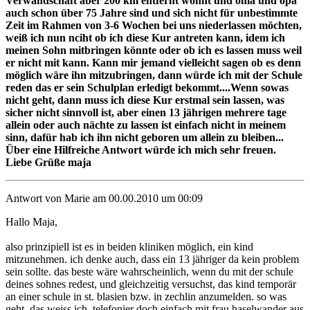
Verwandschaft aber 200 km entfernt wohnt und oma und opa
auch schon über 75 Jahre sind und sich nicht für unbestimmte
Zeit im Rahmen von 3-6 Wochen bei uns niederlassen möchten,
weiß ich nun nciht ob ich diese Kur antreten kann, idem ich
meinen Sohn mitbringen könnte oder ob ich es lassen muss weil
er nicht mit kann. Kann mir jemand vielleicht sagen ob es denn
möglich wäre ihn mitzubringen, dann würde ich mit der Schule
reden das er sein Schulplan erledigt bekommt....Wenn sowas
nicht geht, dann muss ich diese Kur erstmal sein lassen, was
sicher nicht sinnvoll ist, aber einen 13 jährigen mehrere tage
allein oder auch nächte zu lassen ist einfach nicht in meinem
sinn, dafür hab ich ihn nicht geboren um allein zu bleiben...
Über eine Hilfreiche Antwort würde ich mich sehr freuen.
Liebe Grüße maja
Antwort von Marie am 00.00.2010 um 00:09
Hallo Maja,
also prinzipiell ist es in beiden kliniken möglich, ein kind
mitzunehmen. ich denke auch, dass ein 13 jähriger da kein problem
sein sollte. das beste wäre wahrscheinlich, wenn du mit der schule
deines sohnes redest, und gleichzeitig versuchst, das kind temporär
an einer schule in st. blasien bzw. in zechlin anzumelden. so was
geht, das weiss ich. telefonier doch einfach mit frau haselwander aus