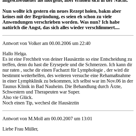
angeschwollener als morgens, aber erholen sich in der Nacht.
Nun wollte ich gestern ein neues Rezept holen, bakm aber
keines mit der Begründung, es seien eh schon zu viele
Anwendungen verschrieben worden. Was nun? Ich habe
natürlch die Angst, das sich alles wieder verschlimmert....
Antwort von Volker am 00.00.2006 um 22:40
Hallo Helga.
Es ist eine Frechheit von deiner Hausärztin so eine Entscheidung zu
treffen, denn du hast die Erysepele und die Schmerzen. Ich kann dir
nur raten , suche dir einen Facharzt für Lymphologie , der wird dir
bestimmt weiterhelfen, des weiteren versuche eine Rehamaßnahme
in einer Lymphklinik zu bekommen, ich selbst war im Nov.06 in der
Taunus Klinik in Bad Nauheim. Die Behandlung durch Ärzte,
Schwestern und Therapeuten war Super.
Also vie Glück.
Noch einen Tip, wechesl die Hausärztin
Antwort von M.Moll am 00.00.2007 um 13:01
Liebe Frau Müller,