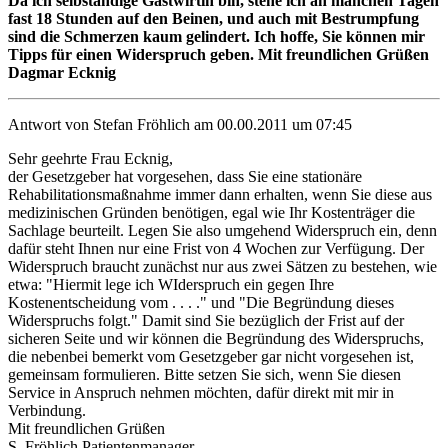
Da ich selbständige Gastwirtin bin, stehe ich an manchen Tagen
fast 18 Stunden auf den Beinen, und auch mit Bestrumpfung
sind die Schmerzen kaum gelindert. Ich hoffe, Sie können mir
Tipps für einen Widerspruch geben. Mit freundlichen Grüßen
Dagmar Ecknig
Antwort von Stefan Fröhlich am 00.00.2011 um 07:45
Sehr geehrte Frau Ecknig,
der Gesetzgeber hat vorgesehen, dass Sie eine stationäre
Rehabilitationsmaßnahme immer dann erhalten, wenn Sie diese aus
medizinischen Gründen benötigen, egal wie Ihr Kostenträger die
Sachlage beurteilt. Legen Sie also umgehend Widerspruch ein, denn
dafür steht Ihnen nur eine Frist von 4 Wochen zur Verfügung. Der
Widerspruch braucht zunächst nur aus zwei Sätzen zu bestehen, wie
etwa: "Hiermit lege ich WIderspruch ein gegen Ihre
Kostenentscheidung vom . . . ." und "Die Begründung dieses
Widerspruchs folgt." Damit sind Sie bezüglich der Frist auf der
sicheren Seite und wir können die Begründung des Widerspruchs,
die nebenbei bemerkt vom Gesetzgeber gar nicht vorgesehen ist,
gemeinsam formulieren. Bitte setzen Sie sich, wenn Sie diesen
Service in Anspruch nehmen möchten, dafür direkt mit mir in
Verbindung.
Mit freundlichen Grüßen
S. Fröhlich Patientenmanager