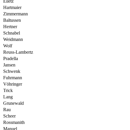
Eiletz
Hartmaier
Zimmermann
Baltussen
Hertner
Schnabel
Weidmann
Wolf
Reuss-Lambertz
Pradella
Jansen
Schwenk
Fuhrmann
Vöhringer
Trick
Lang
Grunewald
Rau
Scheer
Rossmanith
Manuel