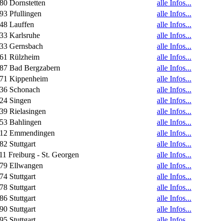
80 Dornstetten
alle Infos...
93 Pfullingen
alle Infos...
48 Lauffen
alle Infos...
33 Karlsruhe
alle Infos...
33 Gernsbach
alle Infos...
61 Rülzheim
alle Infos...
87 Bad Bergzabern
alle Infos...
71 Kippenheim
alle Infos...
36 Schonach
alle Infos...
24 Singen
alle Infos...
39 Rielasingen
alle Infos...
53 Bahlingen
alle Infos...
12 Emmendingen
alle Infos...
82 Stuttgart
alle Infos...
11 Freiburg - St. Georgen
alle Infos...
79 Ellwangen
alle Infos...
74 Stuttgart
alle Infos...
78 Stuttgart
alle Infos...
86 Stuttgart
alle Infos...
90 Stuttgart
alle Infos...
95 Stuttgart
alle Infos...