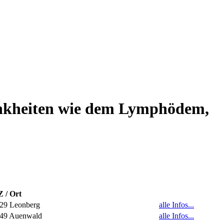
ankheiten wie dem Lymphödem,
 / Ort
29 Leonberg
alle Infos...
49 Auenwald
alle Infos...