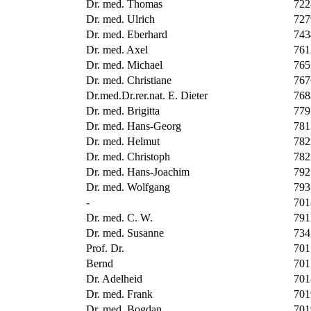
Dr. med. Thomas
722
Dr. med. Ulrich
727
Dr. med. Eberhard
743
Dr. med. Axel
761
Dr. med. Michael
765
Dr. med. Christiane
767
Dr.med.Dr.rer.nat. E. Dieter
768
Dr. med. Brigitta
779
Dr. med. Hans-Georg
781
Dr. med. Helmut
782
Dr. med. Christoph
782
Dr. med. Hans-Joachim
792
Dr. med. Wolfgang
793
-
701
Dr. med. C. W.
791
Dr. med. Susanne
734
Prof. Dr.
701
Bernd
701
Dr. Adelheid
701
Dr. med. Frank
701
Dr. med. Bogdan
701