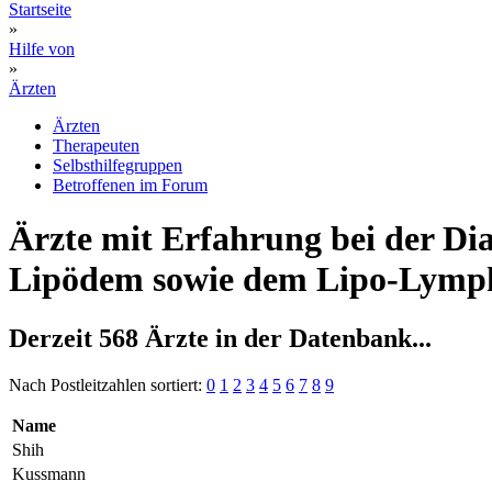
Startseite
»
Hilfe von
»
Ärzten
Ärzten
Therapeuten
Selbsthilfegruppen
Betroffenen im Forum
Ärzte mit Erfahrung bei der 
Lipödem sowie dem Lipo-Lym
Derzeit 568 Ärzte in der Datenbank...
Nach Postleitzahlen sortiert:
0
1
2
3
4
5
6
7
8
9
Name
Shih
Kussmann