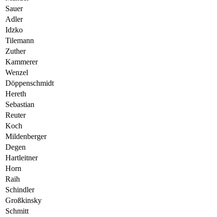
Sauer
Adler
Idzko
Tilemann
Zuther
Kammerer
Wenzel
Döppenschmidt
Hereth
Sebastian
Reuter
Koch
Mildenberger
Degen
Hartleitner
Horn
Raih
Schindler
Großkinsky
Schmitt