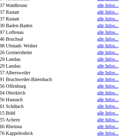
37 Waldbronn
alle Infos...
37 Rastatt
alle Infos...
37 Rastatt
alle Infos...
30 Baden-Baden
alle Infos...
97 Loffenau
alle Infos...
46 Bruchsal
alle Infos...
98 Ubstadt- Weiher
alle Infos...
26 Germersheim
alle Infos...
29 Landau
alle Infos...
29 Landau
alle Infos...
57 Albersweiler
alle Infos...
91 Bruchweiler-Bärenbach
alle Infos...
56 Offenburg
alle Infos...
04 Oberkirch
alle Infos...
56 Hausach
alle Infos...
61 Schiltach
alle Infos...
15 Bühl
alle Infos...
55 Achern
alle Infos...
66 Rheinau
alle Infos...
76 Kappelrodeck
alle Infos...