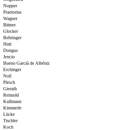
Nopper
Praetorius
Wagner
Bittner
Glocker
Behringer
Hutt
Dongus
Jencio
Bueno Garciá de Albéniz
Erchinger
Noll
Plesch
Gierath
Reimold
Kullmann
Kimmerle
Lücke
Tischler
Koch