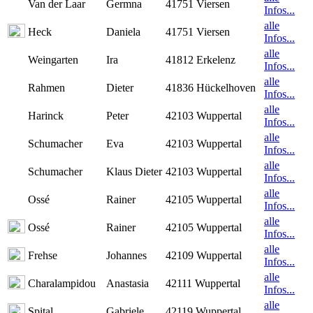
Van der Laar
Germna
41751 Viersen
Infos...
alle
Heck
Daniela
41751 Viersen
Infos...
alle
Weingarten
Ira
41812 Erkelenz
Infos...
alle
Rahmen
Dieter
41836 Hückelhoven
Infos...
alle
Harinck
Peter
42103 Wuppertal
Infos...
alle
Schumacher
Eva
42103 Wuppertal
Infos...
alle
Schumacher
Klaus Dieter
42103 Wuppertal
Infos...
alle
Ossé
Rainer
42105 Wuppertal
Infos...
alle
Ossé
Rainer
42105 Wuppertal
Infos...
alle
Frehse
Johannes
42109 Wuppertal
Infos...
alle
Charalampidou
Anastasia
42111 Wuppertal
Infos...
alle
Spital
Gabriele
42119 Wuppertal