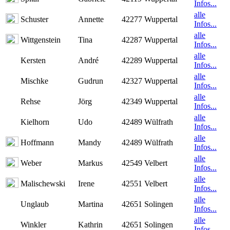
Infos...
alle
Schuster
Annette
42277 Wuppertal
Infos...
alle
Wittgenstein
Tina
42287 Wuppertal
Infos...
alle
Kersten
André
42289 Wuppertal
Infos...
alle
Mischke
Gudrun
42327 Wuppertal
Infos...
alle
Rehse
Jörg
42349 Wuppertal
Infos...
alle
Kielhorn
Udo
42489 Wülfrath
Infos...
alle
Hoffmann
Mandy
42489 Wülfrath
Infos...
alle
Weber
Markus
42549 Velbert
Infos...
alle
Malischewski
Irene
42551 Velbert
Infos...
alle
Unglaub
Martina
42651 Solingen
Infos...
alle
Winkler
Kathrin
42651 Solingen
Infos...