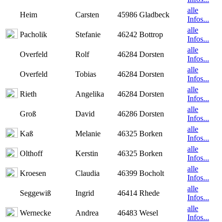
alle
Heim
Carsten
45986 Gladbeck
Infos...
alle
Pacholik
Stefanie
46242 Bottrop
Infos...
alle
Overfeld
Rolf
46284 Dorsten
Infos...
alle
Overfeld
Tobias
46284 Dorsten
Infos...
alle
Rieth
Angelika
46284 Dorsten
Infos...
alle
Groß
David
46286 Dorsten
Infos...
alle
Kaß
Melanie
46325 Borken
Infos...
alle
Olthoff
Kerstin
46325 Borken
Infos...
alle
Kroesen
Claudia
46399 Bocholt
Infos...
alle
Seggewiß
Ingrid
46414 Rhede
Infos...
alle
Wernecke
Andrea
46483 Wesel
Infos...