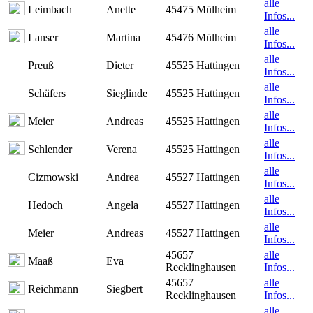
alle
Leimbach
Anette
45475 Mülheim
Infos...
alle
Lanser
Martina
45476 Mülheim
Infos...
alle
Preuß
Dieter
45525 Hattingen
Infos...
alle
Schäfers
Sieglinde
45525 Hattingen
Infos...
alle
Meier
Andreas
45525 Hattingen
Infos...
alle
Schlender
Verena
45525 Hattingen
Infos...
alle
Cizmowski
Andrea
45527 Hattingen
Infos...
alle
Hedoch
Angela
45527 Hattingen
Infos...
alle
Meier
Andreas
45527 Hattingen
Infos...
45657
alle
Maaß
Eva
Recklinghausen
Infos...
45657
alle
Reichmann
Siegbert
Recklinghausen
Infos...
alle