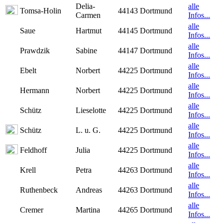
Delia-
alle
Tomsa-Holin
44143 Dortmund
Carmen
Infos...
alle
Saue
Hartmut
44145 Dortmund
Infos...
alle
Prawdzik
Sabine
44147 Dortmund
Infos...
alle
Ebelt
Norbert
44225 Dortmund
Infos...
alle
Hermann
Norbert
44225 Dortmund
Infos...
alle
Schütz
Lieselotte
44225 Dortmund
Infos...
alle
Schütz
L. u. G.
44225 Dortmund
Infos...
alle
Feldhoff
Julia
44225 Dortmund
Infos...
alle
Krell
Petra
44263 Dortmund
Infos...
alle
Ruthenbeck
Andreas
44263 Dortmund
Infos...
alle
Cremer
Martina
44265 Dortmund
Infos...