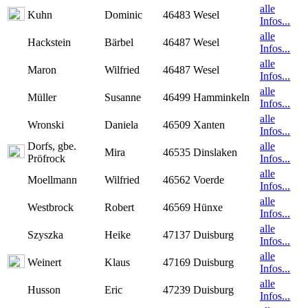
alle
Kuhn
Dominic
46483 Wesel
Infos...
alle
Hackstein
Bärbel
46487 Wesel
Infos...
alle
Maron
Wilfried
46487 Wesel
Infos...
alle
Müller
Susanne
46499 Hamminkeln
Infos...
alle
Wronski
Daniela
46509 Xanten
Infos...
Dorfs, gbe.
alle
Mira
46535 Dinslaken
Pröfrock
Infos...
alle
Moellmann
Wilfried
46562 Voerde
Infos...
alle
Westbrock
Robert
46569 Hünxe
Infos...
alle
Szyszka
Heike
47137 Duisburg
Infos...
alle
Weinert
Klaus
47169 Duisburg
Infos...
alle
Husson
Eric
47239 Duisburg
Infos...