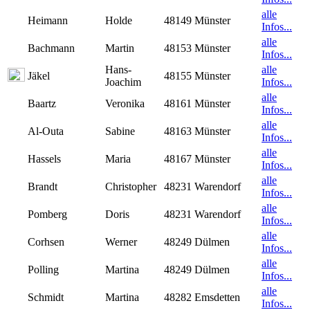
alle
Heimann
Holde
48149 Münster
Infos...
alle
Bachmann
Martin
48153 Münster
Infos...
Hans-
alle
Jäkel
48155 Münster
Joachim
Infos...
alle
Baartz
Veronika
48161 Münster
Infos...
alle
Al-Outa
Sabine
48163 Münster
Infos...
alle
Hassels
Maria
48167 Münster
Infos...
alle
Brandt
Christopher
48231 Warendorf
Infos...
alle
Pomberg
Doris
48231 Warendorf
Infos...
alle
Corhsen
Werner
48249 Dülmen
Infos...
alle
Polling
Martina
48249 Dülmen
Infos...
alle
Schmidt
Martina
48282 Emsdetten
Infos...