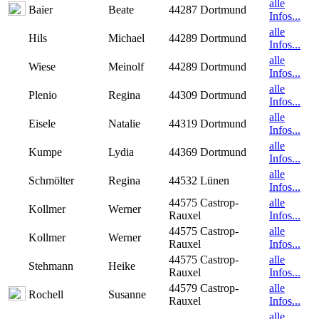
alle
Baier
Beate
44287 Dortmund
Infos...
alle
Hils
Michael
44289 Dortmund
Infos...
alle
Wiese
Meinolf
44289 Dortmund
Infos...
alle
Plenio
Regina
44309 Dortmund
Infos...
alle
Eisele
Natalie
44319 Dortmund
Infos...
alle
Kumpe
Lydia
44369 Dortmund
Infos...
alle
Schmölter
Regina
44532 Lünen
Infos...
44575 Castrop-
alle
Kollmer
Werner
Rauxel
Infos...
44575 Castrop-
alle
Kollmer
Werner
Rauxel
Infos...
44575 Castrop-
alle
Stehmann
Heike
Rauxel
Infos...
44579 Castrop-
alle
Rochell
Susanne
Rauxel
Infos...
alle