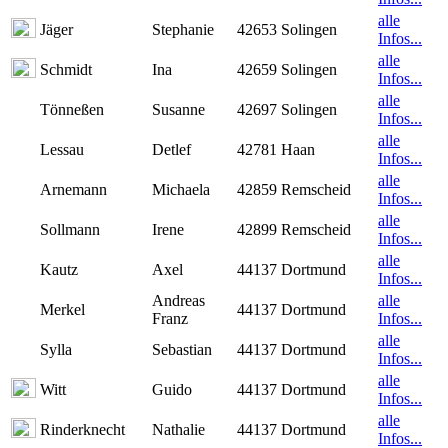
alle
Jäger
Stephanie
42653 Solingen
Infos...
alle
Schmidt
Ina
42659 Solingen
Infos...
alle
Tönneßen
Susanne
42697 Solingen
Infos...
alle
Lessau
Detlef
42781 Haan
Infos...
alle
Arnemann
Michaela
42859 Remscheid
Infos...
alle
Sollmann
Irene
42899 Remscheid
Infos...
alle
Kautz
Axel
44137 Dortmund
Infos...
Andreas
alle
Merkel
44137 Dortmund
Franz
Infos...
alle
Sylla
Sebastian
44137 Dortmund
Infos...
alle
Witt
Guido
44137 Dortmund
Infos...
alle
Rinderknecht
Nathalie
44137 Dortmund
Infos...