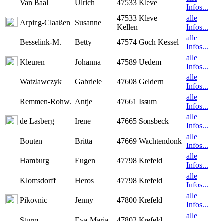
Van Baal
Ulrich
47533 Kleve
Infos...
47533 Kleve –
alle
Arping-Claaßen
Susanne
Kellen
Infos...
alle
Besselink-M.
Betty
47574 Goch Kessel
Infos...
alle
Kleuren
Johanna
47589 Uedem
Infos...
alle
Watzlawczyk
Gabriele
47608 Geldern
Infos...
alle
Remmen-Rohw.
Antje
47661 Issum
Infos...
alle
de Lasberg
Irene
47665 Sonsbeck
Infos...
alle
Bouten
Britta
47669 Wachtendonk
Infos...
alle
Hamburg
Eugen
47798 Krefeld
Infos...
alle
Klomsdorff
Heros
47798 Krefeld
Infos...
alle
Pikovnic
Jenny
47800 Krefeld
Infos...
alle
Sturm
Eva-Maria
47802 Krefeld