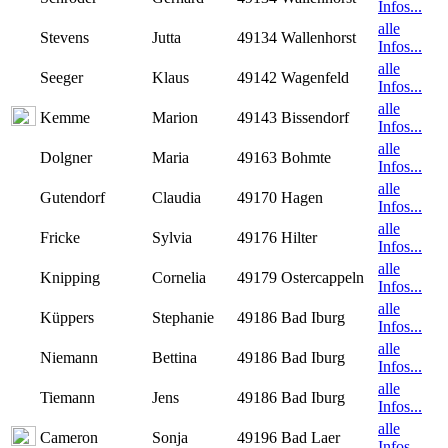
Infos...
alle
Stevens
Jutta
49134 Wallenhorst
Infos...
alle
Seeger
Klaus
49142 Wagenfeld
Infos...
alle
Kemme
Marion
49143 Bissendorf
Infos...
alle
Dolgner
Maria
49163 Bohmte
Infos...
alle
Gutendorf
Claudia
49170 Hagen
Infos...
alle
Fricke
Sylvia
49176 Hilter
Infos...
alle
Knipping
Cornelia
49179 Ostercappeln
Infos...
alle
Küppers
Stephanie
49186 Bad Iburg
Infos...
alle
Niemann
Bettina
49186 Bad Iburg
Infos...
alle
Tiemann
Jens
49186 Bad Iburg
Infos...
alle
Cameron
Sonja
49196 Bad Laer
Infos...