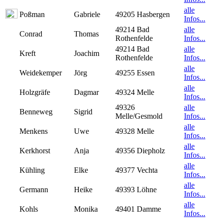
alle
Poßman
Gabriele
49205 Hasbergen
Infos...
49214 Bad
alle
Conrad
Thomas
Rothenfelde
Infos...
49214 Bad
alle
Kreft
Joachim
Rothenfelde
Infos...
alle
Weidekemper
Jörg
49255 Essen
Infos...
alle
Holzgräfe
Dagmar
49324 Melle
Infos...
49326
alle
Benneweg
Sigrid
Melle/Gesmold
Infos...
alle
Menkens
Uwe
49328 Melle
Infos...
alle
Kerkhorst
Anja
49356 Diepholz
Infos...
alle
Kühling
Elke
49377 Vechta
Infos...
alle
Germann
Heike
49393 Löhne
Infos...
alle
Kohls
Monika
49401 Damme
Infos...