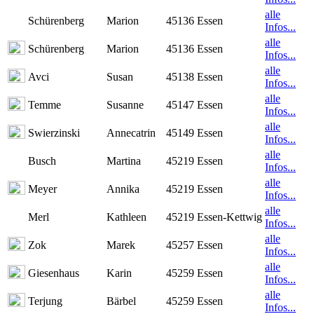
alle
Schürenberg
Marion
45136 Essen
Infos...
alle
Schürenberg
Marion
45136 Essen
Infos...
alle
Avci
Susan
45138 Essen
Infos...
alle
Temme
Susanne
45147 Essen
Infos...
alle
Swierzinski
Annecatrin
45149 Essen
Infos...
alle
Busch
Martina
45219 Essen
Infos...
alle
Meyer
Annika
45219 Essen
Infos...
alle
Merl
Kathleen
45219 Essen-Kettwig
Infos...
alle
Zok
Marek
45257 Essen
Infos...
alle
Giesenhaus
Karin
45259 Essen
Infos...
alle
Terjung
Bärbel
45259 Essen
Infos...