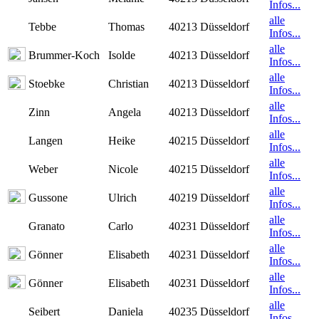
Infos...
alle
Tebbe
Thomas
40213 Düsseldorf
Infos...
alle
Brummer-Koch
Isolde
40213 Düsseldorf
Infos...
alle
Stoebke
Christian
40213 Düsseldorf
Infos...
alle
Zinn
Angela
40213 Düsseldorf
Infos...
alle
Langen
Heike
40215 Düsseldorf
Infos...
alle
Weber
Nicole
40215 Düsseldorf
Infos...
alle
Gussone
Ulrich
40219 Düsseldorf
Infos...
alle
Granato
Carlo
40231 Düsseldorf
Infos...
alle
Gönner
Elisabeth
40231 Düsseldorf
Infos...
alle
Gönner
Elisabeth
40231 Düsseldorf
Infos...
alle
Seibert
Daniela
40235 Düsseldorf
Infos...