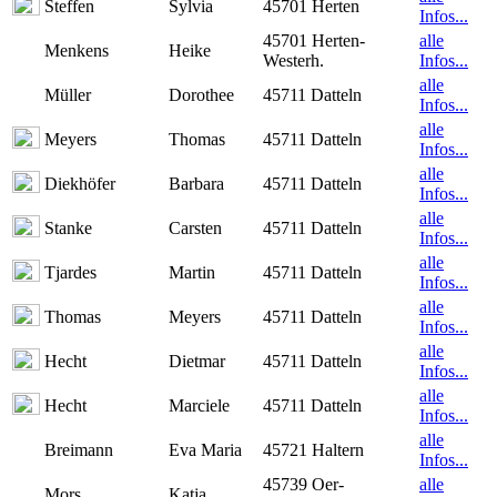
Steffen
Sylvia
45701 Herten
Infos...
45701 Herten-
alle
Menkens
Heike
Westerh.
Infos...
alle
Müller
Dorothee
45711 Datteln
Infos...
alle
Meyers
Thomas
45711 Datteln
Infos...
alle
Diekhöfer
Barbara
45711 Datteln
Infos...
alle
Stanke
Carsten
45711 Datteln
Infos...
alle
Tjardes
Martin
45711 Datteln
Infos...
alle
Thomas
Meyers
45711 Datteln
Infos...
alle
Hecht
Dietmar
45711 Datteln
Infos...
alle
Hecht
Marciele
45711 Datteln
Infos...
alle
Breimann
Eva Maria
45721 Haltern
Infos...
45739 Oer-
alle
Mors
Katja