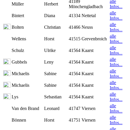
41189
alle
Müller
Herbert
Mönchengladbach
Infos...
alle
Bintert
Diana
41334 Nettetal
Infos...
alle
Bolten
Christian
41466 Neuss
Infos...
alle
Wellens
Horst
41515 Grevenbroich
Infos...
alle
Schulz
Ulrike
41564 Kaarst
Infos...
alle
Gubbels
Leny
41564 Kaarst
Infos...
alle
Michaelis
Sabine
41564 Kaarst
Infos...
alle
Michaelis
Sabine
41564 Kaarst
Infos...
alle
Lys
Sebastian
41564 Kaarst
Infos...
alle
Van den Brand
Leonard
41747 Viersen
Infos...
alle
Bönnen
Horst
41751 Viersen
Infos...
alle