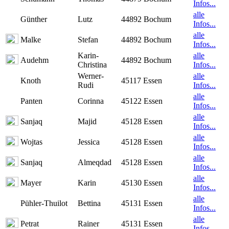
Infos...
alle
Günther
Lutz
44892 Bochum
Infos...
alle
Malke
Stefan
44892 Bochum
Infos...
Karin-
alle
Audehm
44892 Bochum
Christina
Infos...
Werner-
alle
Knoth
45117 Essen
Rudi
Infos...
alle
Panten
Corinna
45122 Essen
Infos...
alle
Sanjaq
Majid
45128 Essen
Infos...
alle
Wojtas
Jessica
45128 Essen
Infos...
alle
Sanjaq
Almeqdad
45128 Essen
Infos...
alle
Mayer
Karin
45130 Essen
Infos...
alle
Pühler-Thuilot
Bettina
45131 Essen
Infos...
alle
Petrat
Rainer
45131 Essen
Infos...