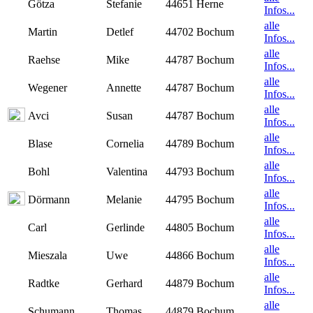
Götza
Stefanie
44651 Herne
Infos...
alle
Martin
Detlef
44702 Bochum
Infos...
alle
Raehse
Mike
44787 Bochum
Infos...
alle
Wegener
Annette
44787 Bochum
Infos...
alle
Avci
Susan
44787 Bochum
Infos...
alle
Blase
Cornelia
44789 Bochum
Infos...
alle
Bohl
Valentina
44793 Bochum
Infos...
alle
Dörmann
Melanie
44795 Bochum
Infos...
alle
Carl
Gerlinde
44805 Bochum
Infos...
alle
Mieszala
Uwe
44866 Bochum
Infos...
alle
Radtke
Gerhard
44879 Bochum
Infos...
alle
Schumann
Thomas
44879 Bochum