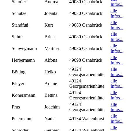
Schröer
Andrea
49080 Osnabrück
Infos...
alle
Schütze
Jolanta
49080 Osnabrück
Infos...
alle
Standfuß
Kurt
49080 Osnabrück
Infos...
alle
Suhre
Britta
49080 Osnabrück
Infos...
alle
Schwegmann
Martina
49086 Osnabrück
Infos...
alle
Herbermann
Alfons
49098 Osnabrück
Infos...
49124
alle
Böning
Heiko
Georgsmarienhütte
Infos...
49124
alle
Kleyer
Ariane
Georgsmarienhütte
Infos...
49124
alle
Konersmann
Bettina
Georgsmarienhütte
Infos...
49124
alle
Prus
Joachim
Georgsmarienhütte
Infos...
alle
Petermann
Nadja
49134 Wallenhorst
Infos...
alle
Schröder
Gerhard
49134 Wallenhorst