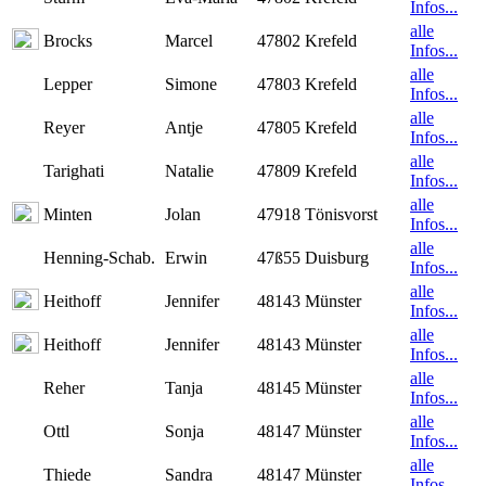
Infos...
alle
Brocks
Marcel
47802 Krefeld
Infos...
alle
Lepper
Simone
47803 Krefeld
Infos...
alle
Reyer
Antje
47805 Krefeld
Infos...
alle
Tarighati
Natalie
47809 Krefeld
Infos...
alle
Minten
Jolan
47918 Tönisvorst
Infos...
alle
Henning-Schab.
Erwin
47ß55 Duisburg
Infos...
alle
Heithoff
Jennifer
48143 Münster
Infos...
alle
Heithoff
Jennifer
48143 Münster
Infos...
alle
Reher
Tanja
48145 Münster
Infos...
alle
Ottl
Sonja
48147 Münster
Infos...
alle
Thiede
Sandra
48147 Münster
Infos...