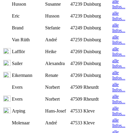
alle
Husson
Susanne
47239 Duisburg
Infos...
alle
Eric
Husson
47239 Duisburg
Infos...
alle
Brand
Stefanie
47249 Duisburg
Infos...
alle
Van Rüth
André
47259 Duisburg
Infos...
alle
Lafflör
Heike
47269 Duisburg
Infos...
alle
Sailer
Alexandra
47269 Duisburg
Infos...
alle
Eikermann
Renate
47269 Duisburg
Infos...
alle
Evers
Norbert
47509 Rheurdt
Infos...
alle
Evers
Norbert
47509 Rheurdt
Infos...
alle
Arping
Hans-Josef
47533 Kleve
Infos...
alle
Molenaar
André
47533 Kleve
Infos...
alle