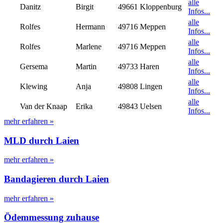
alle
Danitz
Birgit
49661 Kloppenburg
Infos...
alle
Rolfes
Hermann
49716 Meppen
Infos...
alle
Rolfes
Marlene
49716 Meppen
Infos...
alle
Gersema
Martin
49733 Haren
Infos...
alle
Klewing
Anja
49808 Lingen
Infos...
alle
Van der Knaap
Erika
49843 Uelsen
Infos...
mehr erfahren »
MLD durch Laien
mehr erfahren »
Bandagieren durch Laien
mehr erfahren »
Ödemmessung zuhause