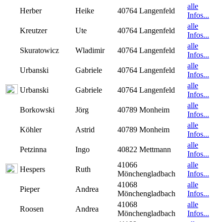
alle
Herber
Heike
40764 Langenfeld
Infos...
alle
Kreutzer
Ute
40764 Langenfeld
Infos...
alle
Skuratowicz
Wladimir
40764 Langenfeld
Infos...
alle
Urbanski
Gabriele
40764 Langenfeld
Infos...
alle
Urbanski
Gabriele
40764 Langenfeld
Infos...
alle
Borkowski
Jörg
40789 Monheim
Infos...
alle
Köhler
Astrid
40789 Monheim
Infos...
alle
Petzinna
Ingo
40822 Mettmann
Infos...
41066
alle
Hespers
Ruth
Mönchengladbach
Infos...
41068
alle
Pieper
Andrea
Mönchengladbach
Infos...
41068
alle
Roosen
Andrea
Mönchengladbach
Infos...