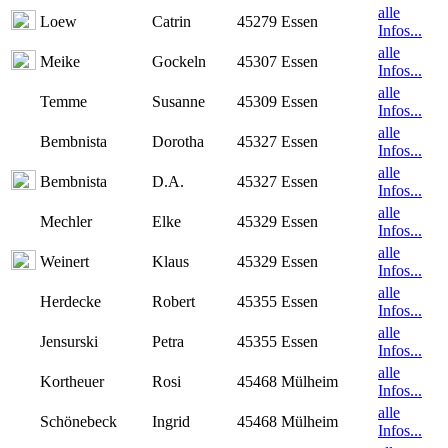
alle
Loew
Catrin
45279 Essen
Infos...
alle
Meike
Gockeln
45307 Essen
Infos...
alle
Temme
Susanne
45309 Essen
Infos...
alle
Bembnista
Dorotha
45327 Essen
Infos...
alle
Bembnista
D.A.
45327 Essen
Infos...
alle
Mechler
Elke
45329 Essen
Infos...
alle
Weinert
Klaus
45329 Essen
Infos...
alle
Herdecke
Robert
45355 Essen
Infos...
alle
Jensurski
Petra
45355 Essen
Infos...
alle
Kortheuer
Rosi
45468 Mülheim
Infos...
alle
Schönebeck
Ingrid
45468 Mülheim
Infos...