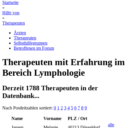
Startseite
»
Hilfe von
»
Therapeuten
Ärzten
Therapeuten
Selbsthilfegruppen
Betroffenen im Forum
Therapeuten mit Erfahrung im
Bereich Lymphologie
Derzeit 1788 Therapeuten in der
Datenbank...
Nach Postleitzahlen sortiert:
0
1
2
3
4
5
6
7
8
9
Name
Vorname
PLZ / Ort
alle
Jansen
Melanie
40213 Düsseldorf