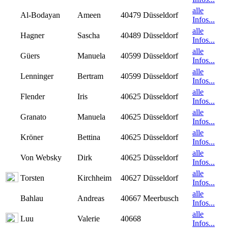
alle
Al-Bodayan
Ameen
40479 Düsseldorf
Infos...
alle
Hagner
Sascha
40489 Düsseldorf
Infos...
alle
Güers
Manuela
40599 Düsseldorf
Infos...
alle
Lenninger
Bertram
40599 Düsseldorf
Infos...
alle
Flender
Iris
40625 Düsseldorf
Infos...
alle
Granato
Manuela
40625 Düsseldorf
Infos...
alle
Kröner
Bettina
40625 Düsseldorf
Infos...
alle
Von Websky
Dirk
40625 Düsseldorf
Infos...
alle
Torsten
Kirchheim
40627 Düsseldorf
Infos...
alle
Bahlau
Andreas
40667 Meerbusch
Infos...
alle
Luu
Valerie
40668
Infos...