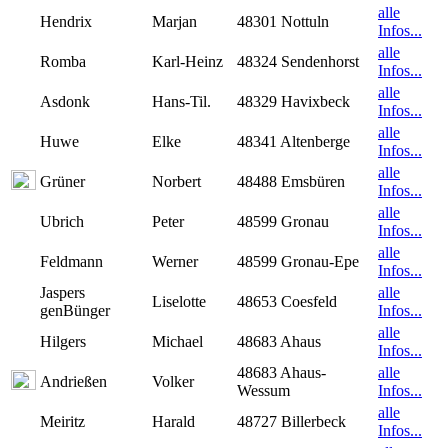
alle
Hendrix
Marjan
48301 Nottuln
Infos...
alle
Romba
Karl-Heinz
48324 Sendenhorst
Infos...
alle
Asdonk
Hans-Til.
48329 Havixbeck
Infos...
alle
Huwe
Elke
48341 Altenberge
Infos...
alle
Grüner
Norbert
48488 Emsbüren
Infos...
alle
Ubrich
Peter
48599 Gronau
Infos...
alle
Feldmann
Werner
48599 Gronau-Epe
Infos...
Jaspers
alle
Liselotte
48653 Coesfeld
genBünger
Infos...
alle
Hilgers
Michael
48683 Ahaus
Infos...
48683 Ahaus-
alle
Andrießen
Volker
Wessum
Infos...
alle
Meiritz
Harald
48727 Billerbeck
Infos...