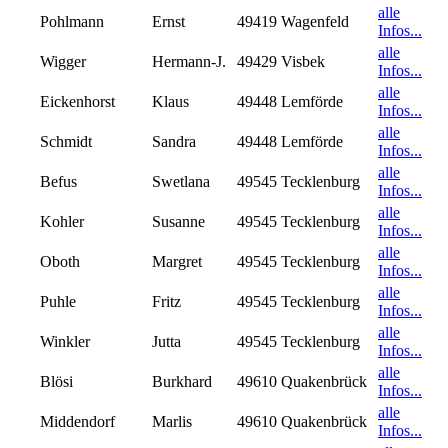
alle
Pohlmann
Ernst
49419 Wagenfeld
Infos...
alle
Wigger
Hermann-J.
49429 Visbek
Infos...
alle
Eickenhorst
Klaus
49448 Lemförde
Infos...
alle
Schmidt
Sandra
49448 Lemförde
Infos...
alle
Befus
Swetlana
49545 Tecklenburg
Infos...
alle
Kohler
Susanne
49545 Tecklenburg
Infos...
alle
Oboth
Margret
49545 Tecklenburg
Infos...
alle
Puhle
Fritz
49545 Tecklenburg
Infos...
alle
Winkler
Jutta
49545 Tecklenburg
Infos...
alle
Blösi
Burkhard
49610 Quakenbrück
Infos...
alle
Middendorf
Marlis
49610 Quakenbrück
Infos...