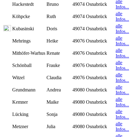
alle
Hackestedt
Bruno
49074 Osnabrück
Infos...
alle
Köhpcke
Ruth
49074 Osnabrück
Infos...
alle
Kubasinski
Doris
49074 Osnabrück
Infos...
alle
Mehrings
Heike
49076 Osnabrück
Infos...
alle
Mithöfer-Warhus
Renate
49076 Osnabrück
Infos...
alle
Schönball
Frauke
49076 Osnabrück
Infos...
alle
Witzel
Claudia
49076 Osnabrück
Infos...
alle
Grundmann
Andrea
49080 Osnabrück
Infos...
alle
Kemner
Maike
49080 Osnabrück
Infos...
alle
Lücking
Sonja
49080 Osnabrück
Infos...
alle
Metzner
Julia
49080 Osnabrück
Infos...
alle