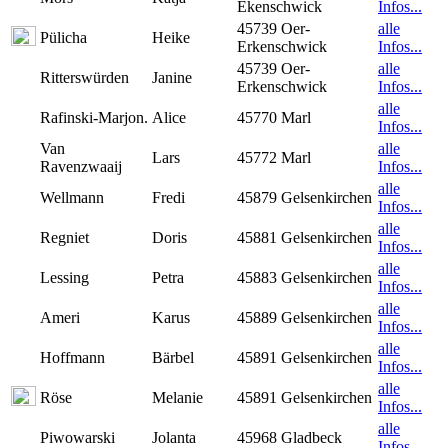
Ekenschwick
Infos...
45739 Oer-
alle
Pülicha
Heike
Erkenschwick
Infos...
45739 Oer-
alle
Ritterswürden
Janine
Erkenschwick
Infos...
alle
Rafinski-Marjon.
Alice
45770 Marl
Infos...
Van
alle
Lars
45772 Marl
Ravenzwaaij
Infos...
alle
Wellmann
Fredi
45879 Gelsenkirchen
Infos...
alle
Regniet
Doris
45881 Gelsenkirchen
Infos...
alle
Lessing
Petra
45883 Gelsenkirchen
Infos...
alle
Ameri
Karus
45889 Gelsenkirchen
Infos...
alle
Hoffmann
Bärbel
45891 Gelsenkirchen
Infos...
alle
Röse
Melanie
45891 Gelsenkirchen
Infos...
alle
Piwowarski
Jolanta
45968 Gladbeck
Infos...